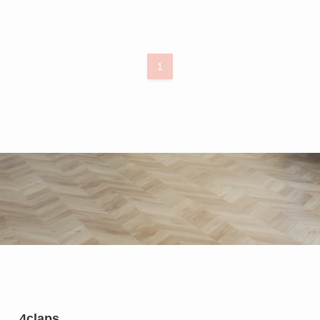
1
4claps