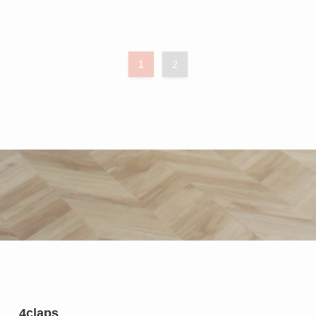
1
2
4claps