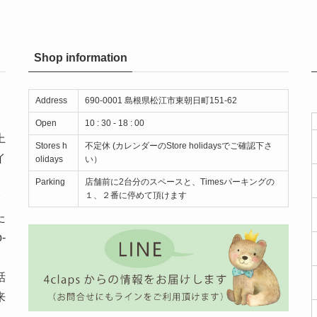
Shop information
Address
690-0001 島根県松江市東朝日町151-62
Open
10 : 30 - 18 : 00
上
Stores h
不定休 (カレンダーのStore holidaysでご確認下さ
イ
olidays
い）
。
Parking
店舗前に2台分のスペースと、Timesパーキングの
１、２番に停めて頂けます
ク
た
-
話
来